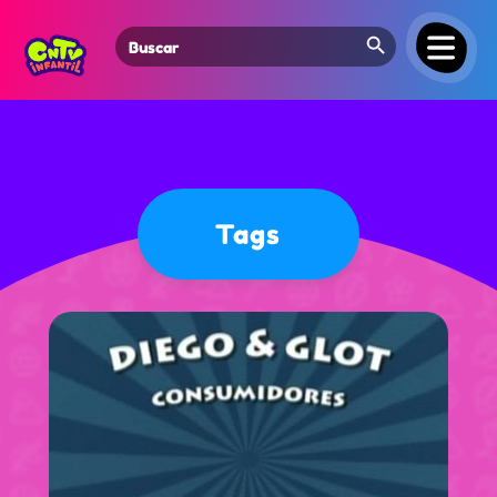
Search Button
Search
for:
Tags