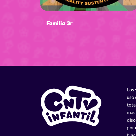
Familia 3r
Los 
uso 
tota
masi
disc
por 
Naci