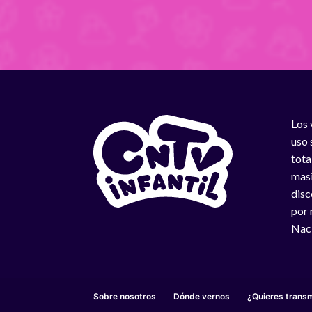
Los 
uso 
tota
masi
disc
por 
Naci
Sobre nosotros
Dónde vernos
¿Quieres transm