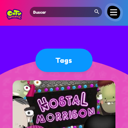
Search Button
Search
for:
Tags