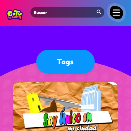
Search Button
Search
for:
Tags