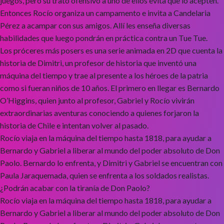
juegos, pero su trato ofensivo a uno de ellos evita que lo acepten.
Entonces Rocío organiza un campamento e invita a Candelaria
Pérez a acampar con sus amigos. Allí les enseña diversas
habilidades que luego pondrán en práctica contra un Tue Tue.
Los próceres más posers es una serie animada en 2D que cuenta la
historia de Dimitri, un profesor de historia que inventó una
máquina del tiempo y trae al presente a los héroes de la patria
como si fueran niños de 10 años. El primero en llegar es Bernardo
O’Higgins, quien junto al profesor, Gabriel y Rocío vivirán
extraordinarias aventuras conociendo a quienes forjaron la
historia de Chile e intentan volver al pasado.
Rocío viaja en la máquina del tiempo hasta 1818, para ayudar a
Bernardo y Gabriel a liberar al mundo del poder absoluto de Don
Paolo. Bernardo lo enfrenta, y Dimitri y Gabriel se encuentran con
Paula Jaraquemada, quien se enfrenta a los soldados realistas.
¿Podrán acabar con la tiranía de Don Paolo?
Rocío viaja en la máquina del tiempo hasta 1818, para ayudar a
Bernardo y Gabriel a liberar al mundo del poder absoluto de Don