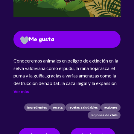
Me gusta
Conoceremos animales en peligro de extinción en la
selva valdiviana como el pudú, la rana hojarasca, el
puma y la guiña, gracias a varias amenazas como la
destrucción de hábitat, la caza ilegal y la expansión
de plantaciones de especies exóticas.
Ver más
ingredientes
receta
recetas saludables
regiones
regiones de chile