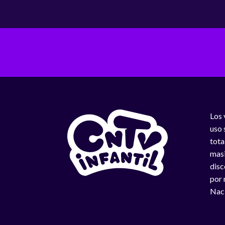
Los 
uso 
tota
masi
disc
por 
Naci