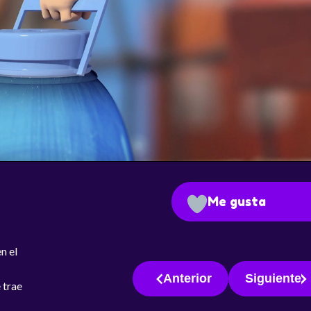
Me gusta
n el
Anterior
Siguiente
 trae