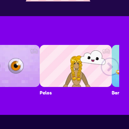
Vehículos
Episodio: T1E1
Pelos
Barcos
Uñas
Episodio: T1E2