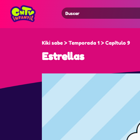
Search
for:
Kiki sabe > Temporada 1 > Capítulo 9
Estrellas