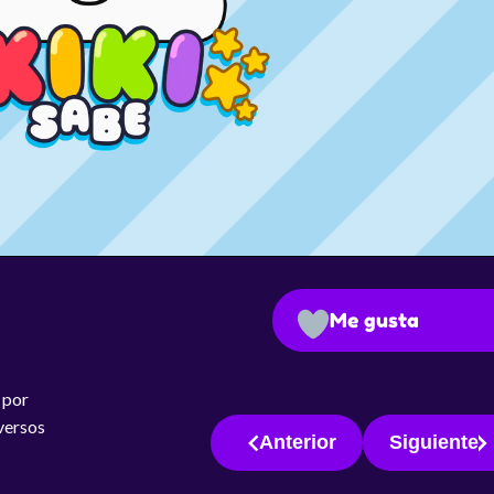
Me gusta
 por
iversos
Anterior
Siguiente