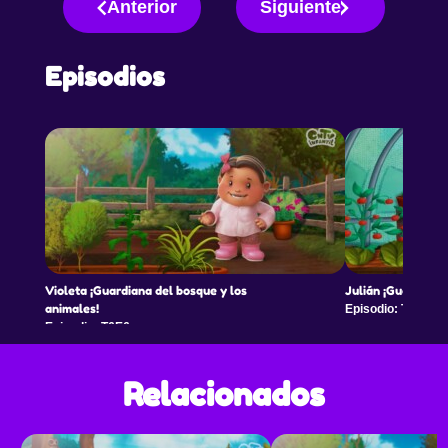
Anterior
Siguiente
Episodios
Violeta ¡Guardiana del bosque y los
Julián ¡Guardián d
animales!
Episodio: T6E7
Episodio: T6E6
Relacionados