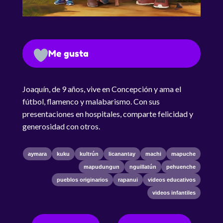
Me gusta
Joaquín, de 9 años, vive en Concepción y ama el
fútbol, flamenco y malabarismo. Con sus
presentaciones en hospitales, comparte felicidad y
generosidad con otros.
aymara
kuku
kultrún
licanantay
machi
mapuche
mapudungun
nguillatún
pehuenche
pueblos originarios
rapanui
videos educativos
videos infantiles