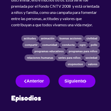
premiada por el Fondo CNTV 2008 y está orientada
a niños y familia, como una campaña para fomentar
entre las personas, actitudes y valores que
contribuyan a que todos vivamos una vida mejor.
actitudes
animación
buenas acciones
civilidad
compartir
comunidad
conducta
ogro
pollo
programas educativos
programas para niños
relaciones humanas
series para niños
sociedad
stopmotion
valores
Anterior
Siguiente
Episodios