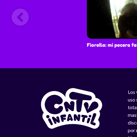
Fiorella: mi pecera f
Los 
uso 
tota
masi
disc
por 