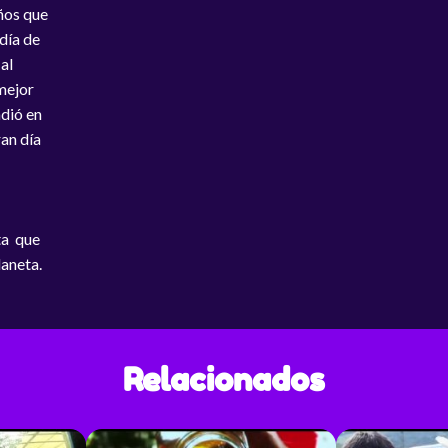
ños que
día de
al
 mejor
ndió en
ran día
ta que
laneta.
Relacionados