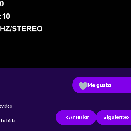
Me gusta
evideo,
s
Anterior
Siguiente
a bebida