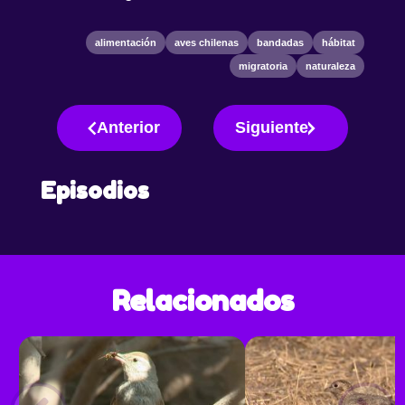
alimentación
aves chilenas
bandadas
hábitat
migratoria
naturaleza
Anterior
Siguiente
Episodios
Relacionados