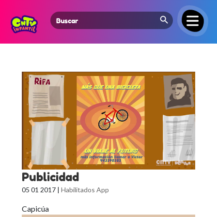
Search Button
Search
for:
Publicidad
05 01 2017
|
Habilitados App
Capicúa