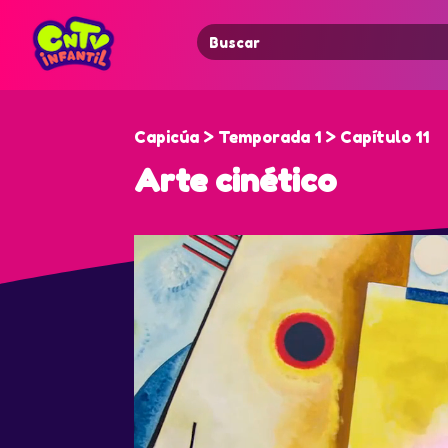
Search
for:
Capicúa > Temporada 1 > Capítulo 11
Arte cinético