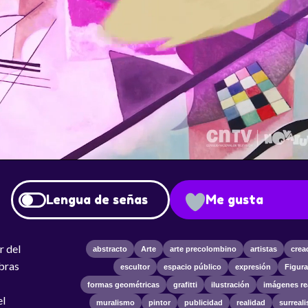
Lengua de señas
Me gusta
r del
abstracto
Arte
arte precolombino
artistas
crea
obras
escultor
espacio público
expresión
Figura
formas geométricas
grafitti
ilustración
imágenes re
el
muralismo
pintor
publicidad
realidad
surreal