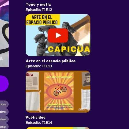
Tono y matiz
Episodio: T1E12
Arte en el espacio público
Episodio: T1E13
ción
tivo
Publicidad
ales
Episodio: T1E14
ismo