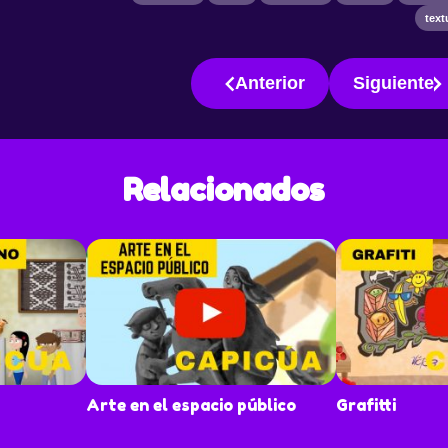
ler
text
 que es
ción que
Anterior
Siguiente
 escuela
brir y
ones.
Relacionados
Arte en el espacio público
Grafitti