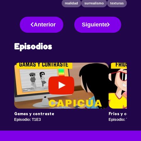
realidad
surrealismo
texturas
e inquietos por descubrir y aprender sobre el arte en
sus diversas expresiones. En este capítulo,
Anterior
Siguiente
Episodios
Gamas y contraste
Fríos y cálidos
Episodio: T1E3
Episodio: T1E4