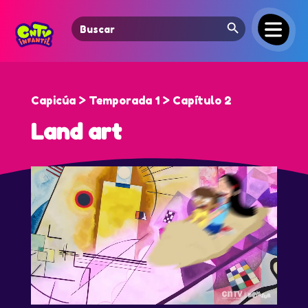
Search Button
Search
for:
Capicúa > Temporada 1 > Capítulo 2
Land art