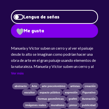
Lengua de señas
Me gusta
Manuela y Víctor suben un cerro y al ver el paisaje
desde lo alto se imaginan como podrían hacer una
obra de arte en el gran paisaje usando elementos de
la naturaleza. Manuela y Víctor suben un cerro y al
ver el paisaje desde lo alto se imaginan como
Ver más
podrían hacer una obra de arte en el gran paisaje
usando elementos de la naturaleza. El programa
abstracto
Arte
arte precolombino
artistas
creación
explica lo que es el Land Art, y para sus definiciones
escultor
espacio público
expresión
Figurativo
utiliza obras de la historia del arte universal. Serie de
formas geométricas
grafitti
ilustración
animación que muestra la amistad de dos
imágenes reales
muralismo
pintor
publicidad
compañeros de una escuela rural y son muy curiosos