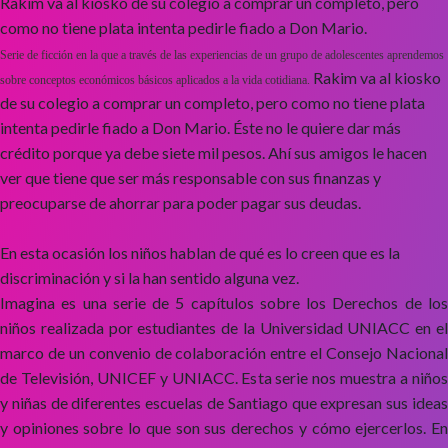
Rakim va al kiosko de su colegio a comprar un completo, pero
como no tiene plata intenta pedirle fiado a Don Mario.
Serie de ficción en la que a través de las experiencias de un grupo de adolescentes aprendemos
Rakim va al kiosko
sobre conceptos económicos básicos aplicados a la vida cotidiana.
de su colegio a comprar un completo, pero como no tiene plata
intenta pedirle fiado a Don Mario. Éste no le quiere dar más
crédito porque ya debe siete mil pesos. Ahí sus amigos le hacen
ver que tiene que ser más responsable con sus finanzas y
preocuparse de ahorrar para poder pagar sus deudas.
En esta ocasión los niños hablan de qué es lo creen que es la
discriminación y si la han sentido alguna vez.
Imagina es una serie de 5 capítulos sobre los Derechos de los
niños realizada por estudiantes de la Universidad UNIACC en el
marco de un convenio de colaboración entre el Consejo Nacional
de Televisión, UNICEF y UNIACC. Esta serie nos muestra a niños
y niñas de diferentes escuelas de Santiago que expresan sus ideas
y opiniones sobre lo que son sus derechos y cómo ejercerlos. En