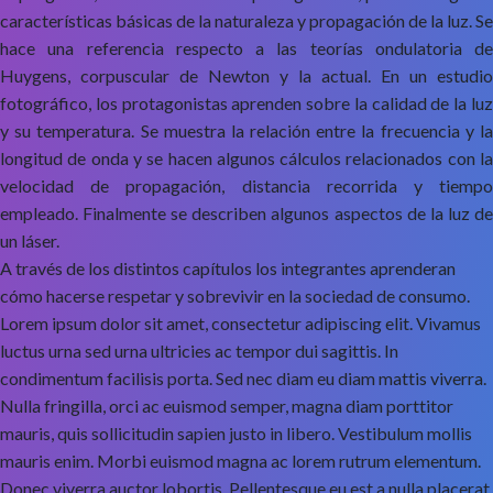
características básicas de la naturaleza y propagación de la luz. Se
hace una referencia respecto a las teorías ondulatoria de
Huygens, corpuscular de Newton y la actual. En un estudio
fotográfico, los protagonistas aprenden sobre la calidad de la luz
y su temperatura. Se muestra la relación entre la frecuencia y la
longitud de onda y se hacen algunos cálculos relacionados con la
velocidad de propagación, distancia recorrida y tiempo
empleado. Finalmente se describen algunos aspectos de la luz de
un láser.
A través de los distintos capítulos los integrantes aprenderan
cómo hacerse respetar y sobrevivir en la sociedad de consumo.
Lorem ipsum dolor sit amet, consectetur adipiscing elit. Vivamus
luctus urna sed urna ultricies ac tempor dui sagittis. In
condimentum facilisis porta. Sed nec diam eu diam mattis viverra.
Nulla fringilla, orci ac euismod semper, magna diam porttitor
mauris, quis sollicitudin sapien justo in libero. Vestibulum mollis
mauris enim. Morbi euismod magna ac lorem rutrum elementum.
Donec viverra auctor lobortis. Pellentesque eu est a nulla placerat