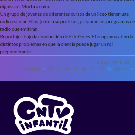
dignissim. Morbi a enim.
Un grupo de jóvenes de diferentes cursos de un liceo tienen una
radio escolar. Ellos, junto a su profesor, preparan los programas de
radio que emitirán.
Reportajes bajo la conducción de Eric Goles. El programa aborda
distintos problemas en que la ciencia puede jugar un rol
preponderante.
Página 39 de 41
«
Primero
«
32
33
34
35
36
37
38
39
40
41
»