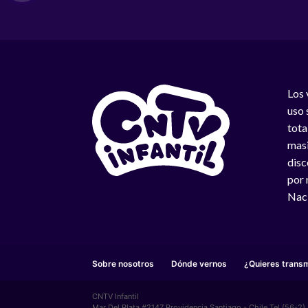
Los 
uso 
tota
masi
disc
por 
Naci
Sobre nosotros
Dónde vernos
¿Quieres transm
CNTV Infantil
Mar Del Plata #2147 Providencia Santiago - Chile Tel (56-2