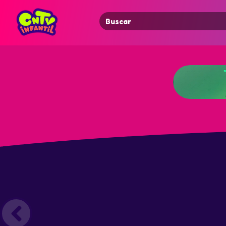
Search
for: