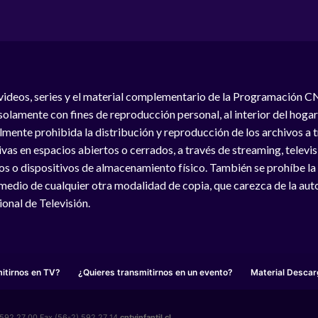
videos, series y el material complementario de la Programación C
solamente con fines de reproducción personal, al interior del hogar
lmente prohibida la distribución y reproducción de los archivos a
vas en espacios abiertos o cerrados, a través de streaming, televisió
os o dispositivos de almacenamiento físico. También se prohíbe la
medio de cualquier otra modalidad de copia, que carezca de la auto
onal de Televisión.
itirnos en TV?
¿Quieres transmitirnos en un evento?
Material Descar
) 592 27 00 Fax (56-2) 592 27 14
cntvinfantil.cl