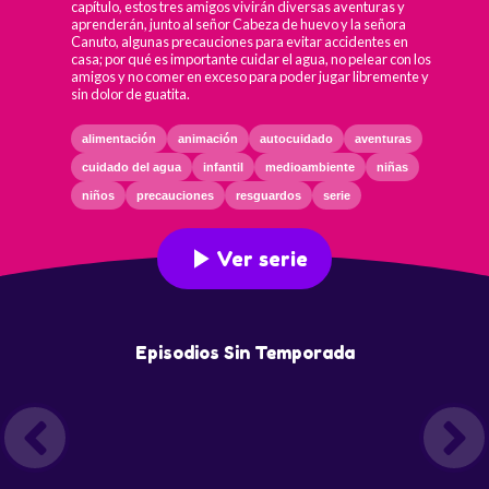
capítulo, estos tres amigos vivirán diversas aventuras y
aprenderán, junto al señor Cabeza de huevo y la señora
Canuto, algunas precauciones para evitar accidentes en
casa; por qué es importante cuidar el agua, no pelear con los
amigos y no comer en exceso para poder jugar libremente y
sin dolor de guatita.
alimentación
animación
autocuidado
aventuras
cuidado del agua
infantil
medioambiente
niñas
niños
precauciones
resguardos
serie
Ver serie
Episodios Sin Temporada