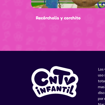
Recórcholis y corchito
Los 
uso 
tota
masi
disc
por 
Naci