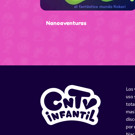
Nanoaventuras
Los 
uso 
tota
masi
disc
por 
Naci