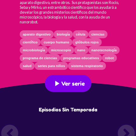
aparato digestivo, entre otros. Sus protagonistas son Rocío,
Seba y Mirko, un estrambótico científico que los ayudará a
develar los grandes misterios científicos del mundo
microscópico, la biología y la salud, con la ayuda de un
nanorobot.
aparato digestivo
biología
célula
ciencias
científico
cuerpo humano
glóbulos rojos
microbiología
microscopio
nano
nanotecnología
programa de ciencias
programas educativos
robot
salud
series para niños
sistema respiratorio
Ver serie
Episodios Sin Temporada