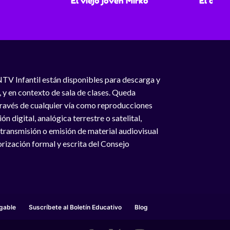
El viejo joven Mirko
El oscu
NTV Infantil están disponibles para descarga y
, y en contexto de sala de clases. Queda
 través de cualquier vía como reproducciones
n digital, analógica terrestre o satelital,
 transmisión o emisión de material audiovisual
rización formal y escrita del Consejo
gable
Suscríbete al Boletín Educativo
Blog