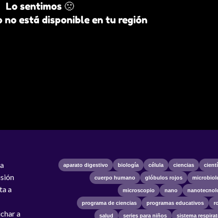
Lo sentimos 🙁
 no está disponible en tu región
na
aparato digestivo
biología
célula
ciencias
cient
usión
cuerpo humano
glóbulos rojos
microbiol
ta a
microscopio
nano
nanotecnol
programa de ciencias
programas educativos
r
uchar a
salud
series para niños
sistema respirat