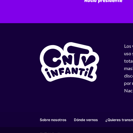
Rocío presidente
Los 
uso 
tota
masi
disc
por 
Naci
Sobre nosotros
Dónde vernos
¿Quieres transm