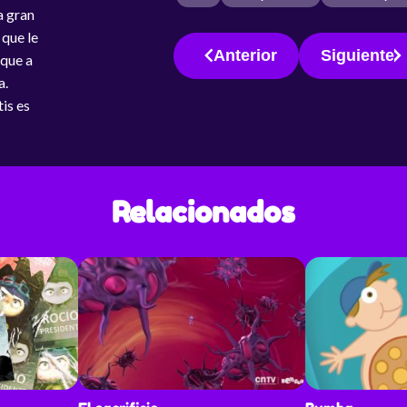
a gran
 que le
Anterior
Siguiente
 que a
a.
tis es
Relacionados