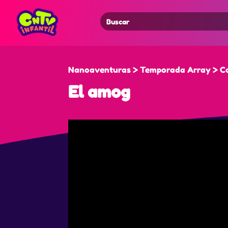
Search
for:
Nanoaventuras > Temporada Array > Ca
El amog