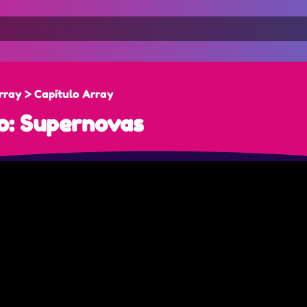
rray > Capítulo Array
so: Supernovas