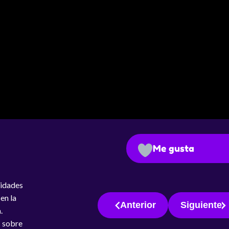
Me gusta
vidades
en la
Anterior
Siguiente
.
s sobre