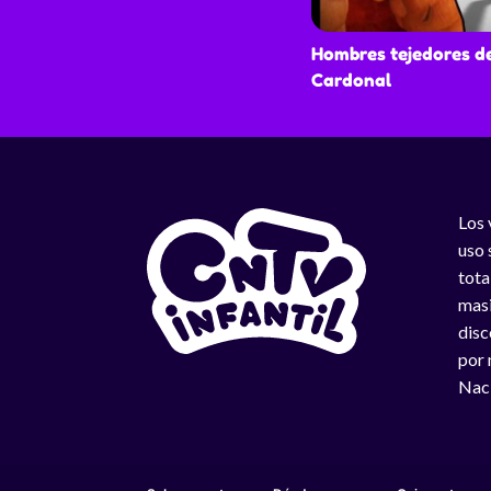
Hombres tejedores d
Cardonal
Los 
uso 
tota
masi
disc
por 
Naci