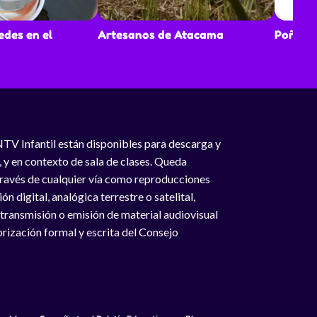
des en el
Artesanos de Atacama
Poñi, s
NTV Infantil están disponibles para descarga y
, y en contexto de sala de clases. Queda
 través de cualquier vía como reproducciones
n digital, analógica terrestre o satelital,
 transmisión o emisión de material audiovisual
rización formal y escrita del Consejo