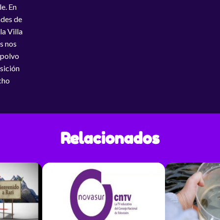
le. En
ades de
a Villa
os nos
 polvo
osición
cho
Relacionados