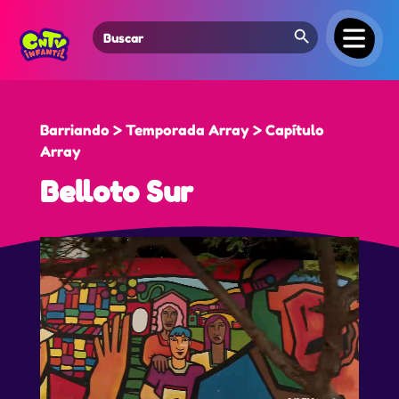
Search Button
Search
for:
Barriando > Temporada Array > Capítulo
Array
Belloto Sur