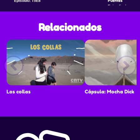
Puentes
Episodio: T5E8
Episodio: T6E1
Relacionados
Los collas
Cápsula: Mocha Dick