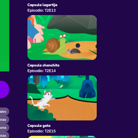
Capsula lagartija
Episodio: T2E13
Capsula chanchito
Episodio: T2E14
ales
otas
Capsula gato
auna
Episodio: T2E15
otas