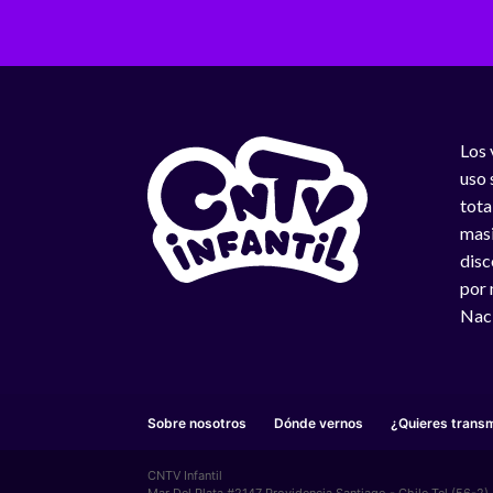
Los 
uso 
tota
masi
disc
por 
Naci
Sobre nosotros
Dónde vernos
¿Quieres transm
CNTV Infantil