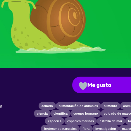
Me gusta
ta
acuario
alimentación de animales
alimento
anim
ciencia
científica
cuerpo humano
cuidado de masc
especies
especies marinas
estrella de mar
f
fenómenos naturales
flora
investigación
masc