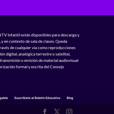
¿Quién se llevó mis calcetines?
Episodio: T1E3
NTV Infantil están disponibles para descarga y
, y en contexto de sala de clases. Queda
 través de cualquier vía como reproducciones
n digital, analógica terrestre o satelital,
 transmisión o emisión de material audiovisual
rización formal y escrita del Consejo
La misteriosa agua mágica
Episodio: T1E4
gable
Suscríbete al Boletín Educativo
Blog