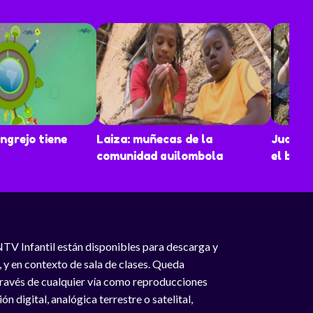
ngrejo tiene
Laiza: muñecas de la
Juan E
comunidad quilombola
el bosq
NTV Infantil están disponibles para descarga y
, y en contexto de sala de clases. Queda
 través de cualquier vía como reproducciones
n digital, analógica terrestre o satelital,