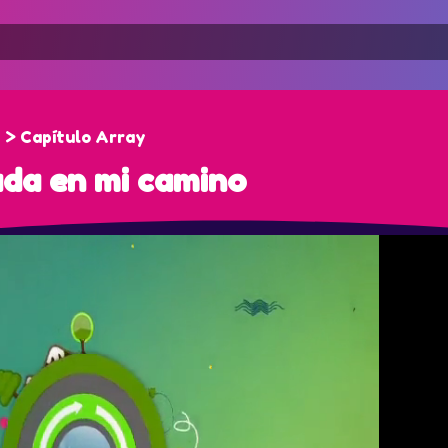
 > Capítulo Array
ada en mi camino