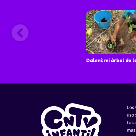
Daleni: mi árbol de l
Los 
uso 
tota
masi