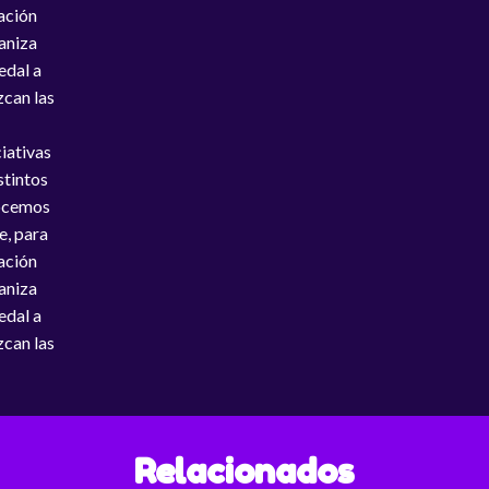
ación
ganiza
edal a
zcan las
iativas
stintos
nocemos
e, para
ación
ganiza
edal a
zcan las
Relacionados