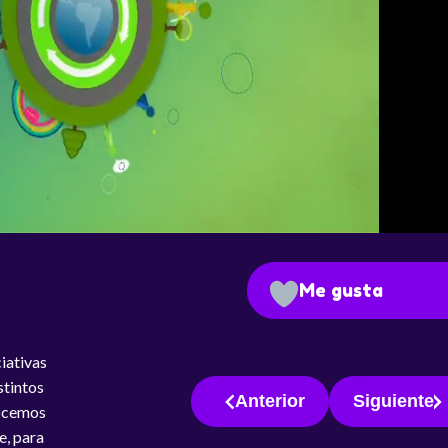
Me gusta
iativas
stintos
Anterior
Siguiente
nocemos
e, para