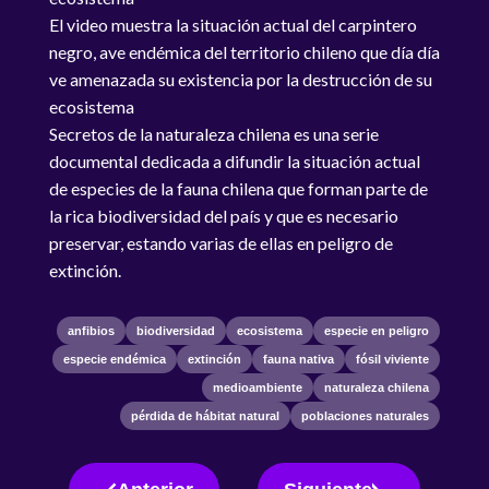
El video muestra la situación actual del carpintero
negro, ave endémica del territorio chileno que día día
ve amenazada su existencia por la destrucción de su
ecosistema
Secretos de la naturaleza chilena es una serie
documental dedicada a difundir la situación actual
de especies de la fauna chilena que forman parte de
la rica biodiversidad del país y que es necesario
preservar, estando varias de ellas en peligro de
extinción.
anfibios
biodiversidad
ecosistema
especie en peligro
especie endémica
extinción
fauna nativa
fósil viviente
medioambiente
naturaleza chilena
pérdida de hábitat natural
poblaciones naturales