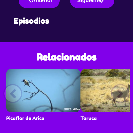
Anterior
Siguiente
Episodios
Relacionados
Picaflor de Arica
Taruca