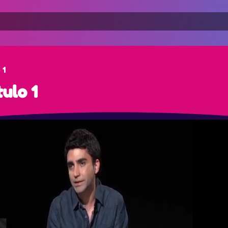
 1
ulo 1