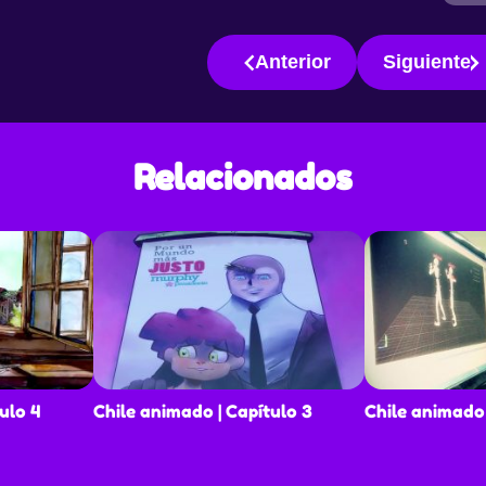
or
demás se
Anterior
Siguiente
y
 de la
en el
s al
Relacionados
a las
otion y
la de
g (Goris
tos de
ulo 4
Chile animado | Capítulo 3
Chile animado 