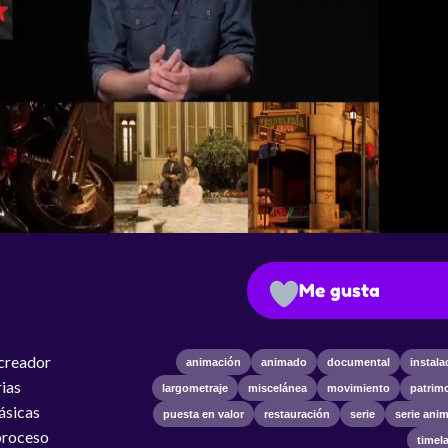
Me gusta
 creador
animación
animado
documental
instala
rias
largometraje
miscelánea
movimiento
patrim
básicas
puesta en valor
restauración
serie
serie ani
 proceso
timel