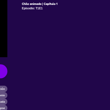
Chile animado | Capítulo 1
Episodio: T1E1
ción
onio
mada
apse