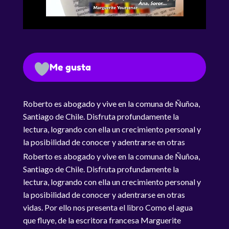
Me gusta
Roberto es abogado y vive en la comuna de Ñuñoa,
Santiago de Chile. Disfruta profundamente la
lectura, logrando con ella un crecimiento personal y
la posibilidad de conocer y adentrarse en otras
vidas. Por ello nos presenta el libro Como el agua
Roberto es abogado y vive en la comuna de Ñuñoa,
que fluye, de la escritora francesa Marguerite
Santiago de Chile. Disfruta profundamente la
Yourcenar y dentro de él un relato ambientado en el
lectura, logrando con ella un crecimiento personal y
siglo XVI que le causa una profunda impresión.
la posibilidad de conocer y adentrarse en otras
vidas. Por ello nos presenta el libro Como el agua
que fluye, de la escritora francesa Marguerite