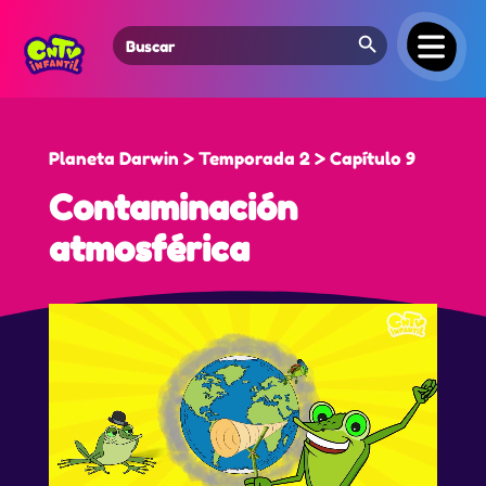
Search Button
Search
for:
Planeta Darwin > Temporada 2 > Capítulo 9
Contaminación
atmosférica