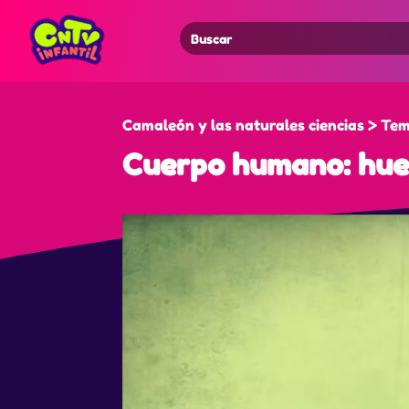
Search
for:
Camaleón y las naturales ciencias > Tem
Cuerpo humano: hue