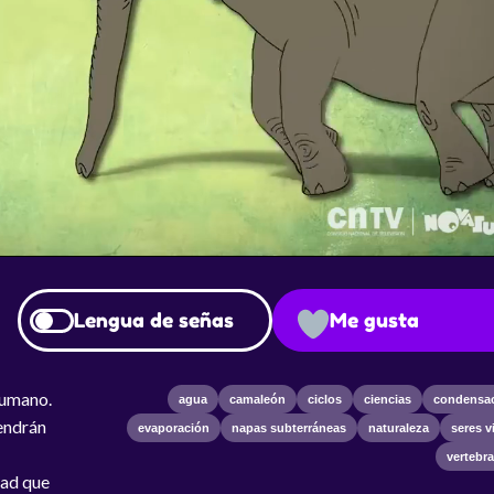
Lengua de señas
Me gusta
humano.
agua
camaleón
ciclos
ciencias
condensa
tendrán
evaporación
napas subterráneas
naturaleza
seres v
vertebr
dad que