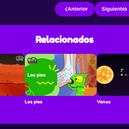
a del
Anterior
Siguiente
los
er algo
a
vida de
Relacionados
s es una
ivos
y
Los pies
Venus