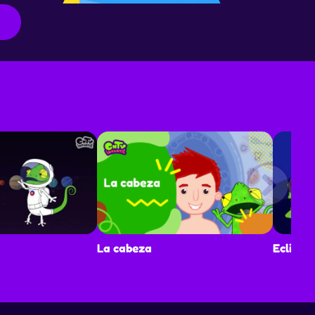
El ciclo del agua
Episodio: T1E1
La cabeza
Eclipse
Vertebrados
Episodio: T1E2