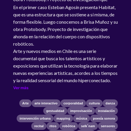
ahonda en la relación del cuerpo con dispositivos
En el primer caso Esteban Agosín presenta Habitat,
robóticos.
que es una estructura que se sostiene a sí misma, de
forma flexible. Luego conocemos a Brisa Muñoz y su
obra Protobody. Proyecto de investigación que
ahonda en la relación del cuerpo con dispositivos
robóticos.
Arte y nuevos medios en Chile es una serie
documental que busca los talentos artísticos y
exposiciones que utilizan la tecnología para elaborar
nuevas experiencias artísticas, acordes a los tiempos
y la realidad sensorial del mundo hiperconectado.
Ver más
Arte
arte interactivo
corporalidad
cultura
danza
gestualidad
improvisación
instalación
intervención urbana
mapping
música
poesía sonora
recital
ritos
robótica
selk´nam
sensores