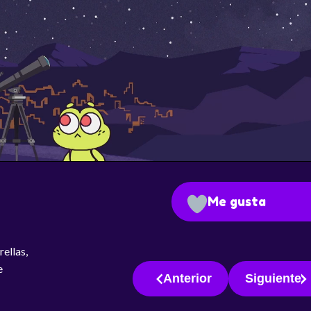
Me gusta
rellas,
e
Anterior
Siguiente