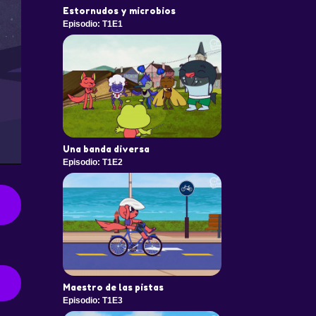
Estornudos y microbios
Episodio: T1E1
Una banda diversa
Episodio: T1E2
Maestro de las pistas
Episodio: T1E3