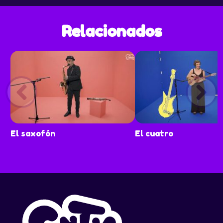
Relacionados
El saxofón
El cuatro