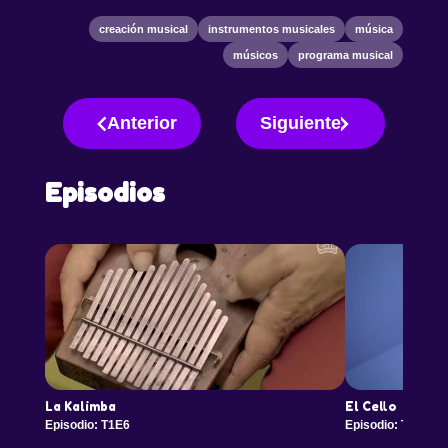
creación musical
instrumentos musicales
música
músicos
programa musical
Anterior
Siguiente
Episodios
La Kalimba
El Cello
Episodio: T1E6
Episodio: T1E7