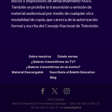
discos o dispositivos de almacenamiento físico.
También se prohíbe la transmisión o emisión de
material audiovisual por medio de cualquier otra
modalidad de copia, que carezca de la autorización
formal y escrita del Consejo Nacional de Televisión.
Sobre nosotros
Dónde vernos
¿Quieres transmitirnos en TV?
¿Quieres transmitirnos en un evento?
Material Descargable
Suscríbete al Boletín Educativo
Blog
CNTV Infantil
Mar Del Plata #2147 Providencia Santiago - Chile Tel (56-2) 592 27
00 Fax (56-2) 592 27 14
cntvinfantil.cl