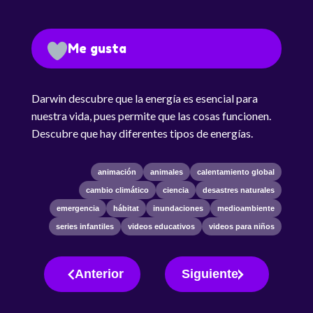
Me gusta
Darwin descubre que la energía es esencial para
nuestra vida, pues permite que las cosas funcionen.
Descubre que hay diferentes tipos de energías.
animación
animales
calentamiento global
cambio climático
ciencia
desastres naturales
emergencia
hábitat
inundaciones
medioambiente
series infantiles
videos educativos
videos para niños
Anterior
Siguiente