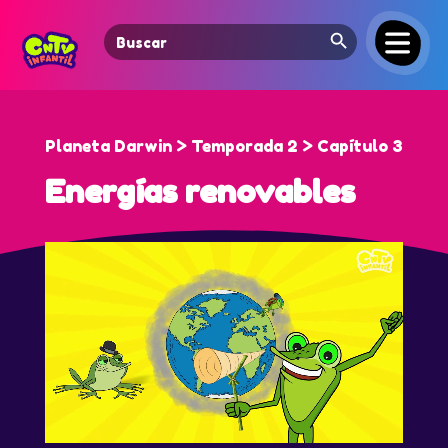
Search Button
Search
for:
Planeta Darwin > Temporada 2 > Capítulo 3
Energías renovables