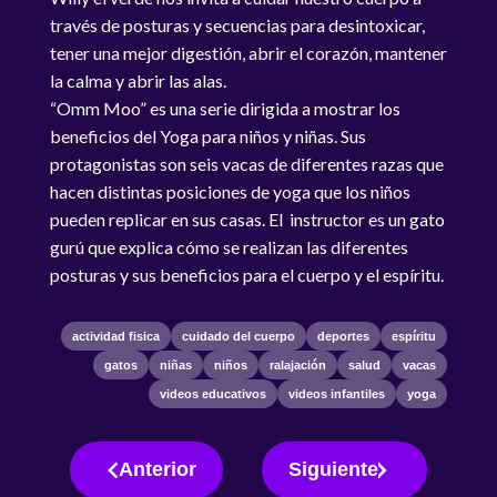
través de posturas y secuencias para desintoxicar,
tener una mejor digestión, abrir el corazón, mantener
la calma y abrir las alas.
“Omm Moo” es una serie dirigida a mostrar los
beneficios del Yoga para niños y niñas. Sus
protagonistas son seis vacas de diferentes razas que
hacen distintas posiciones de yoga que los niños
pueden replicar en sus casas. El instructor es un gato
gurú que explica cómo se realizan las diferentes
posturas y sus beneficios para el cuerpo y el espíritu.
actividad fisica
cuidado del cuerpo
deportes
espíritu
gatos
niñas
niños
ralajación
salud
vacas
videos educativos
videos infantiles
yoga
Anterior
Siguiente