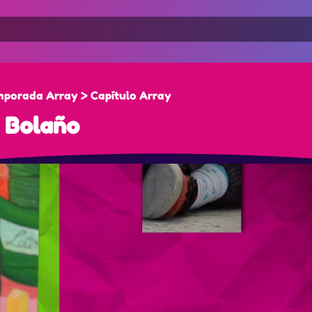
mporada Array > Capítulo Array
o Bolaño