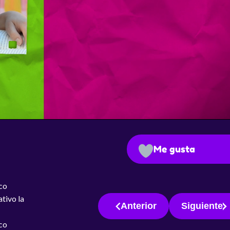
Me gusta
ico
tivo la
Anterior
Siguiente
ico