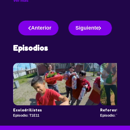
Ver más
Anterior
Siguiente
Episodios
Ecoladrillistas
Reforestando n
Episodio: T1E11
Episodio: T1E12