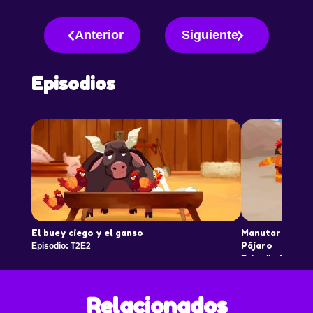
Anterior
Siguiente
Episodios
El buey ciego y el ganso
Manutara, el ri
Pájaro
Episodio: T2E2
Episodio: T2E3
Relacionados