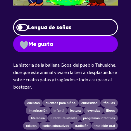
Lengua de señas
Me gusta
La historia de la ballena Goos, del pueblo Tehuelche,
dice que este animal vivía en la tierra, desplazándose
sobre cuatro patas y tragándose todo a su paso al
bostezar.
cuentos
cuentos para niños
curiosidad
fábulas
imaginación
infantil
lectura
leyendas
libros
literatura
Literatura infantil
programas infantiles
relatos
series educativas
tradición
tradición oral