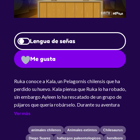
Lengua de señas
Me gusta
Ruka conoce a Kala, un Pelagornis chilensis que ha
perdido su huevo. Kala piensa que Ruka lo ha robado,
sin embargo Ayleen lo ha rescatado de un grupo de
pájaros que quería robárselo. Durante su aventura
los niños descubrirán que Kala es un ave marina
Ver más
prehistórica: ¡la más grande del mundo! Ruka
conoce a Kala, un Pelagornis chilensis que ha perdido
animales chilenos
Animales extintos
Chilesaurus
su huevo. Kala piensa que Ruka lo ha robado, sin
Diego Suarez
hallazgos paleontologicos
herviboro