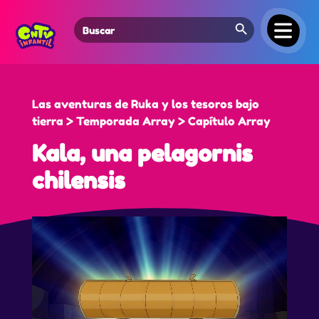
Search Button
Search
for:
Las aventuras de Ruka y los tesoros bajo
tierra > Temporada Array > Capítulo Array
Kala, una pelagornis
chilensis