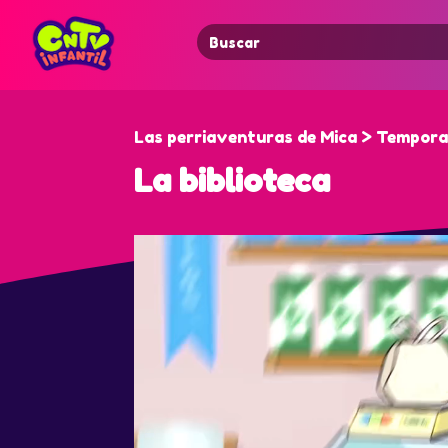
Search
for:
Las perriaventuras de Mica > Tempora
La biblioteca