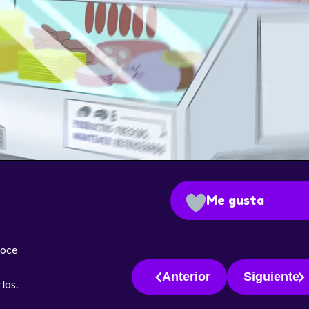
Me gusta
noce
Anterior
Siguiente
rlos.