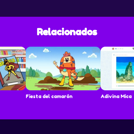
Relacionados
Fiesta del camarón
Adivina Mica