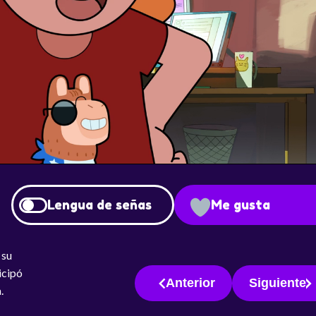
Lengua de señas
Me gusta
 su
icipó
Anterior
Siguiente
a.