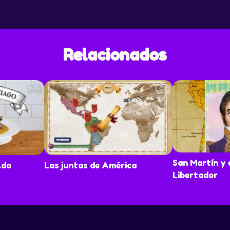
Relacionados
San Martín y e
ldo
Las juntas de América
Libertador