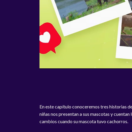
En este capítulo conoceremos tres historias de
niñas nos presentan a sus mascotas y cuentan 
cambios cuando su mascota tuvo cachorros.