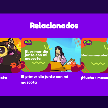
Relacionados
El primer día junto con mi
cota
¡Muchas masc
mascota