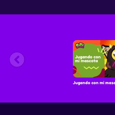
Jugando con mi mas