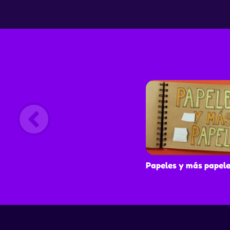
ambiente. En cada capítulo y a través de una
interesante propuesta de animación basada en
técnica del stop motion, el programa entrega 
sugerencia basada en el principio de las 3R pa
Reciclar, Reducir y Reutilizar.
Papeles y más papel