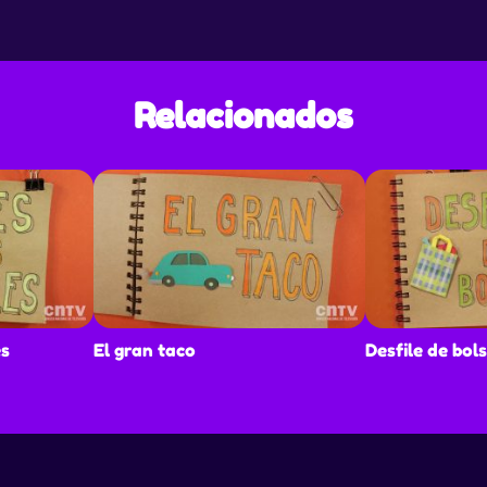
 la
alguna
ra
Relacionados
es
El gran taco
Desfile de bol