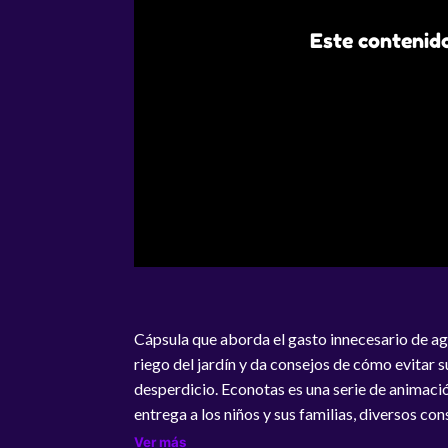
Este contenido
Cápsula que aborda el gasto innecesario de ag
riego del jardín y da consejos de cómo evitar s
desperdicio. Econotas es una serie de animaci
entrega a los niños y sus familias, diversos con
ecológicos y para fomentar el cuidado del me
Ver más