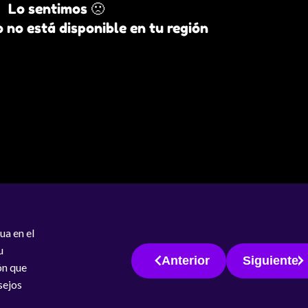
Lo sentimos 🙁
 no está disponible en tu región
ua en el
u
Anterior
Siguiente
ón que
sejos
dio