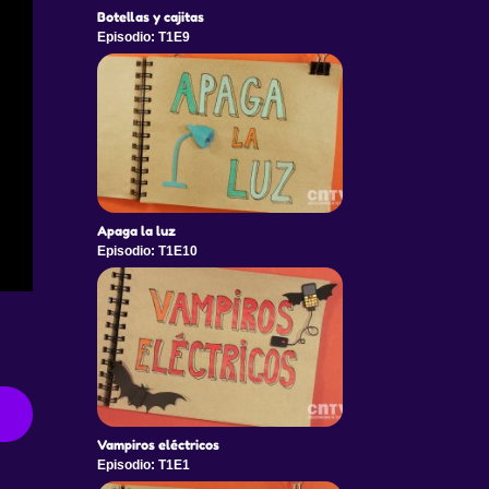
Botellas y cajitas
Episodio: T1E9
Apaga la luz
Episodio: T1E10
Vampiros eléctricos
Episodio: T1E1