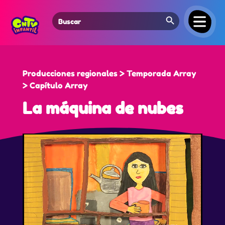
Search Button
Search
for:
Producciones regionales > Temporada Array
> Capítulo Array
La máquina de nubes