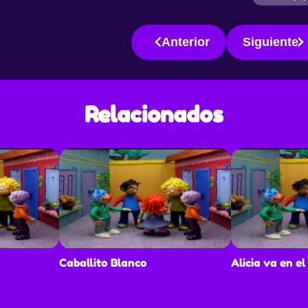
con
 aire.
Anterior
Siguiente
Relacionados
Caballito Blanco
Alicia va en el