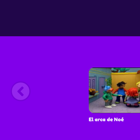
latinoamericana, los temas son interpretados 
nuevos ritmos dándoles musicalmente un nuevo
En esta oportunidad los niños podrán ver
representada la canción “Los pollitos dicen” y
disfrutar de divertidas rimas.
El arca de Noé