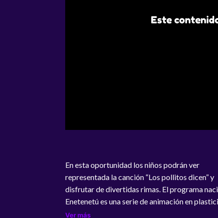
Este contenido
En esta oportunidad los niños podrán ver
representada la canción “Los pollitos dicen” y
disfrutar de divertidas rimas. El programa nac
Enetenetú es una serie de animación en plastic
recoge canciones infantiles de la tradición po
Ver más