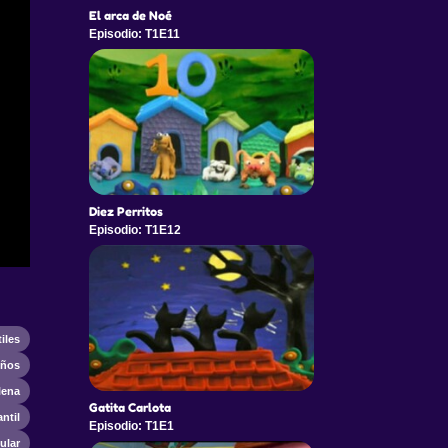
El arca de Noé
Episodio: T1E11
Diez Perritos
Episodio: T1E12
iles
iños
lena
Gatita Carlota
antil
Episodio: T1E1
ular