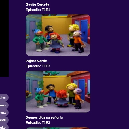
Gatita Carlota
Episodio: T1E1
Pájaro verde
Episodio: T1E2
iles
iños
lena
Buenos días su señoría
antil
Episodio: T1E3
ular