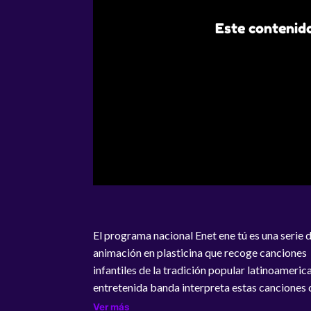
Este contenido
El programa nacional Enet ene tú es una serie 
animación en plasticina que recoge canciones
infantiles de la tradición popular latinoameric
entretenida banda interpreta estas canciones
nuevos ritmos dándoles musicalmente un nuevo
Ver más