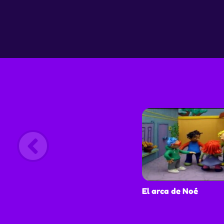
En esta oportunidad , los ni ños podrán ver
representada la conocida canción Diez Perrito
que permitirá familiarizarlos con los primeros
números de manera entretenida y didáctica El
programa nacional Enet ene tú es una serie de
animación en plasticina que recoge canciones
infantiles de la tradición popular latinoameric
entretenida banda interpreta estas canciones
nuevos ritmos dándoles musicalmente un nuevo
En esta oportunidad , los ni ños podrán ver
representada la conocida canción Diez Perrito
que permitirá familiarizarlos con los primeros
números de manera entretenida y didáctica
El arca de Noé