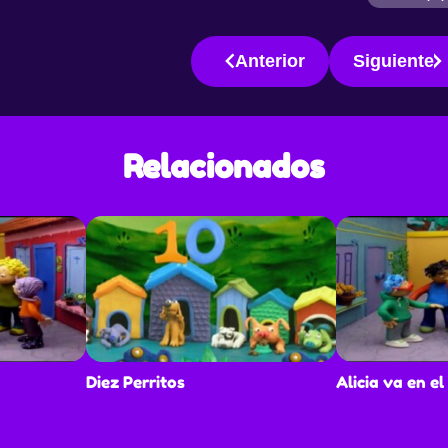
s, lo
Anterior
Siguiente
Relacionados
ana. Una
 con
 estilo.
s, lo
Diez Perritos
Alicia va en el